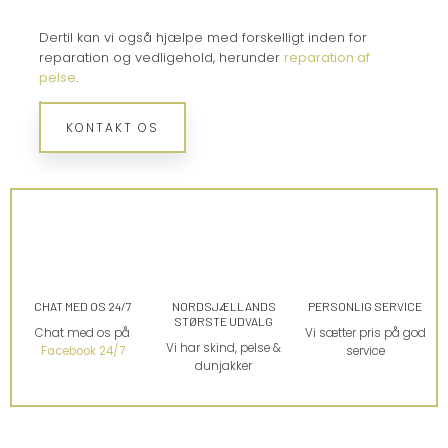
Dertil kan vi også hjælpe med forskelligt inden for
reparation og vedligehold, herunder
reparation af
pelse
.
.​
KONTAKT OS​
CHAT MED OS 24/7
NORDSJÆLLANDS
PERSONLIG SERVICE​
STØRSTE UDVALG
Chat med os på
Vi sætter pris på god
Vi har skind, pelse &
Facebook 24/7
service
dunjakker