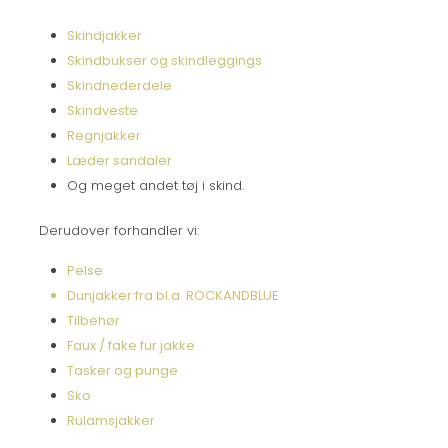
Skindj​akker
Skindbukser og skindleggings
Skindnederdele
Skindveste
Regnjakker
Læder sandaler
Og meget andet tøj i skind.​
Derudover forhandler vi:
Pelse
Dunjakker fra bl.a. ROCKANDBLUE
Tilbehør
Faux / fake fur jakke
Tasker og punge
Sko
Rulamsjakker