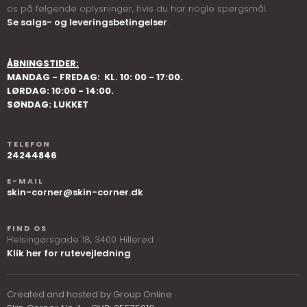
os på følgende oplysninger, hvis du har nogle spørgsmål.
Se salgs- og leveringsbetingelser
.
ÅBNINGSTIDER​:
MANDAG - FREDAG: ​ KL. 10: 00 - 17:00.
LØRDAG: 10:00 - 14:00.
SØNDAG: LUKKET
TELEFON
24244846
E-MAIL
skin-corner@skin-corner.dk
FIND OS
Helsingørsgade 18, ​3400 Hillerød
Klik her for rutevejledning
Created and hosted by Group Online