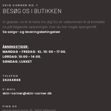
SKIN CORNER NO. 1
BESØG OS I BUTIKKEN
​​​Vi glæder os til at høre fra dig! Du er velkommen til at kontakte
os på følgende oplysninger, hvis du har nogle spørgsmål.
Se salgs- og leveringsbetingelser
.
ÅBNINGSTIDER​:
MANDAG - FREDAG: ​ KL. 10: 00 - 17:00.
LØRDAG: 10:00 - 14:00.
SØNDAG: LUKKET
TELEFON
24244846
E-MAIL
skin-corner@skin-corner.dk
FIND OS
Helsingørsgade 18, ​3400 Hillerød