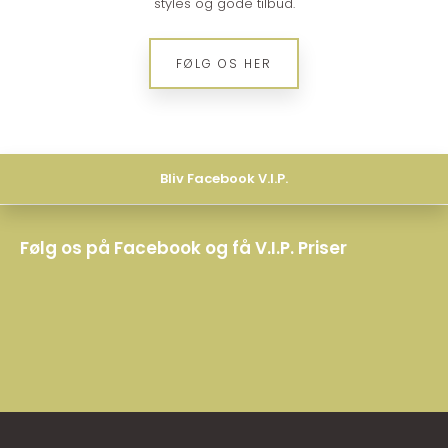
styles og gode tilbud.
​FØLG OS HER
Bliv Facebook V.I.P.
Følg os på Facebook og få V.I.P. Priser