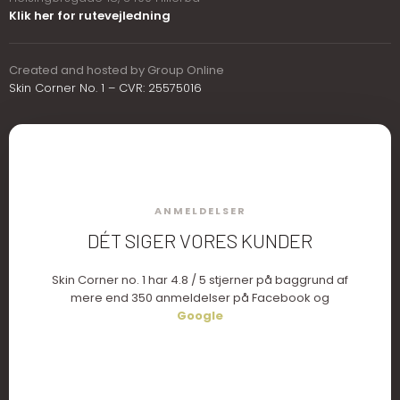
Klik her for rutevejledning
Created and hosted by Group Online
Skin Corner No. 1 – CVR: 25575016
ANMELDELSER
DÉT SIGER VORES KUNDER
​Skin Corner no. 1 har 4.8 / 5 stjerner på baggrund af
mere end 350 anmeldelser på Facebook og
Google