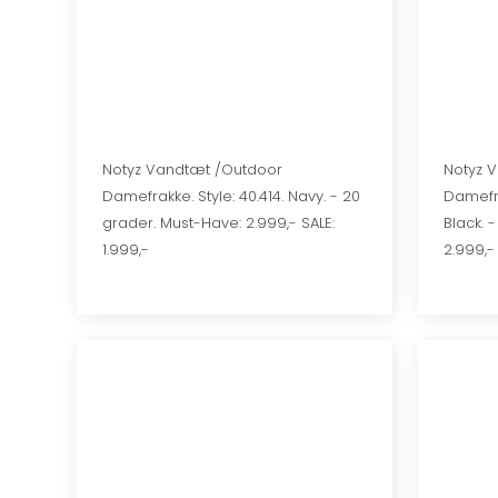
​​Notyz Vandtæt /Outdoor
​​Notyz
Damefrakke. Style: 40.414. Navy. - 20
Damefra
grader. Must-Have: 2.999,- SALE:
Black. 
1.999,-
2.999,- 