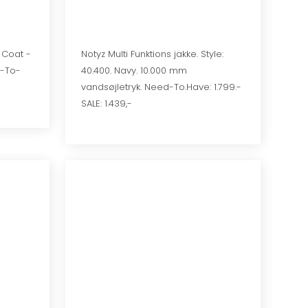
 Coat -
Notyz Multi Funktions jakke. Style:
d-To-
40.400. Navy. 10.000 mm
vandsøjletryk. Need-To.Have: 1.799.-
SALE: 1.439,-