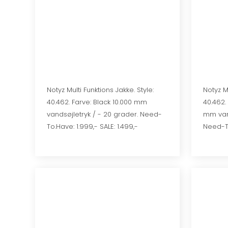
Notyz Multi Funktions Jakke. Style:
​​Notyz 
40.462. Farve: Black 10.000 mm
40.462.
vandsøjletryk / - 20 grader. Need-
mm vand
To.Have: 1.999,- SALE: 1.499,-
Need-To