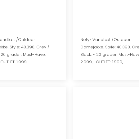
z Vandtæt /Outdoor
​​​Notyz Vandtæt /Outdoor
ke. Style: 40.390. Grey /
Damejakke. Style: 40.390. Gre
- 20 grader. Must-Have:
Black. - 20 grader. Must-Hav
 OUTLET: 1.999,-
2.999,- OUTLET: 1.999,-