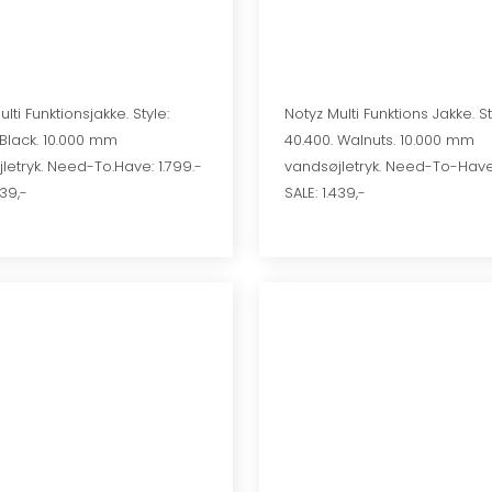
lti Funktionsjakke. Style:
Notyz Multi Funktions Jakke. St
 Black. 10.000 mm
40.400. Walnuts. 10.000 mm
letryk. Need-To.Have: 1.799.-
vandsøjletryk. Need-To-Have:
439,-
SALE: 1.439,-