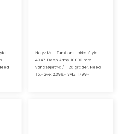
yle:
Notyz Multi Funktions Jakke. Style:
m
40.47. Deep Army. 10.000 mm
 Need-
vandsøjletryk / - 20 grader. Need-
To.Have: 2.399,- SALE: 1.799,-