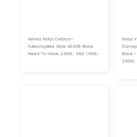
Nyhed. Notyz Outdoor-
​​​Noty
Fuktions.jakke. Style. 40.428. Black.
Damejak
Need-To-Have: 2.999,- SALE: 1.999,-
Black. 
2.999,-