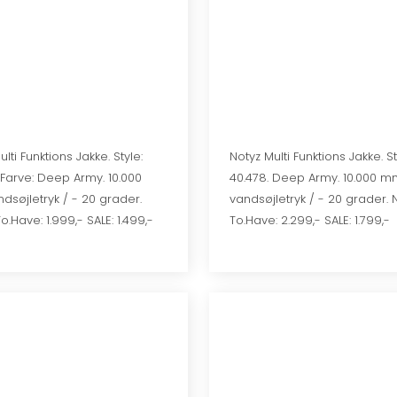
Multi Funktions Jakke. Style:
Notyz Multi Funktions Jakke. St
 Farve: Deep Army. 10.000
40.478. Deep Army. 10.000 m
søjletryk / - 20 grader.
vandsøjletryk / - 20 grader.
.Have: 1.999,- SALE: 1.499,-
To.Have: 2.299,- SALE: 1.799,-