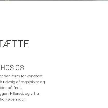
DTÆTTE
 HOS OS
en anden form for vandtæt
dt udvalg af regnjakker og
ider på året.
ger i Hillerød, og vi har
 fra København.