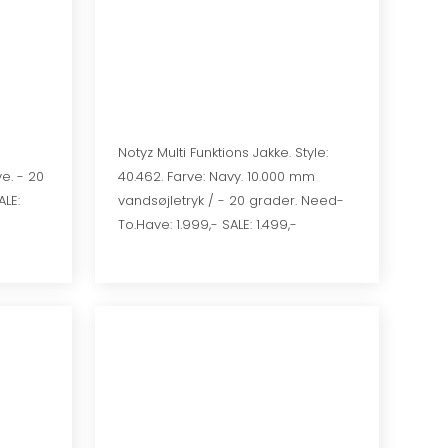
​Notyz Multi Funktions Jakke. Style:
ve. - 20
40.462. Farve: Navy. 10.000 mm
LE:
vandsøjletryk / - 20 grader. Need-
To.Have: 1.999,- SALE: 1.499,-