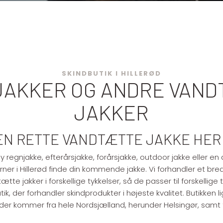
​​​​​SKINDBUTIK I HILLERØD
AKKER OG ANDRE VAN
JAKKER
EN RETTE VANDTÆTTE JAKKE HER
ny regnjakke, efterårsjakke, forårsjakke, outdoor jakke eller 
orner i Hillerød finde din kommende jakke. Vi forhandler et bre
tte jakker i forskellige tykkelser, så de passer til forskellige t
ik, der forhandler skindprodukter i højeste kvalitet. Butikken lig
 der kommer fra hele Nordsjælland, herunder Helsingør, samt