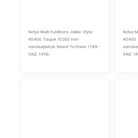
Notyz Multi Funktions Jakke. Style:
Notyz Mu
40.400. Taupe. 10.000 mm
40.400.
vandsøjletryk. Need-To.Have: 1.799.-
vandsøj
SALE: 1.439,-
SALE: 1.