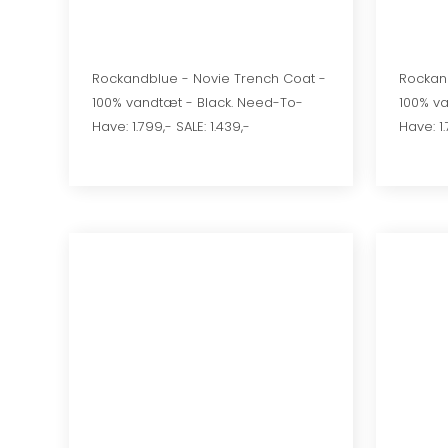
Rockandblue - Novie Trench Coat -
Rockan
100% vandtæt - Black. Need-To-
100% v
Have: 1.799,- SALE: 1.439,-
Have: 1.