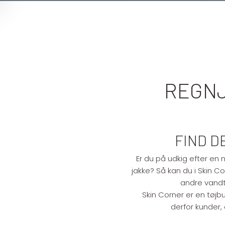
REGNJ
FIND D
Er du på udkig efter en 
jakke? Så kan du i Skin C
andre vandtæ
Skin Corner er en tøjbut
derfor kunder,