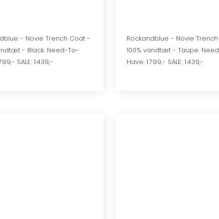
dblue - Novie Trench Coat -
Rockandblue - Novie Trench
andtæt - Black. Need-To-
100% vandtæt - Taupe. Nee
799,- SALE: 1.439,-
Have: 1.799,- SALE: 1.439,-