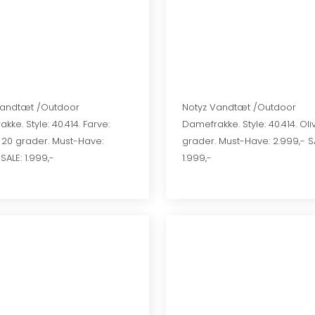
 Vandtæt /Outdoor
Notyz Vandtæt /Outdoor
kke. Style: 40.414. Farve:
Damefrakke. Style: 40.414. Oli
- 20 grader. Must-Have:
grader. Must-Have: 2.999,- SA
SALE: 1.999,-
1.999,-