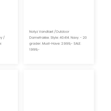
​​Notyz Vandtæt /Outdoor
y /
Damefrakke. Style: 40.414. Navy. - 20
e:
grader. Must-Have: 2.999,- SALE:
1.999,-