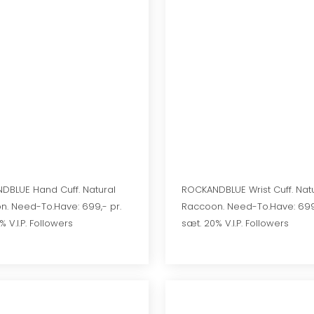
DBLUE Hand Cuff. Natural
ROCKANDBLUE Wrist Cuff. Nat
. Need-To.Have: 699,- pr.
Raccoon. Need-To.Have: 699,
% V.I.P. Followers
sæt. 20% V.I.P. Followers