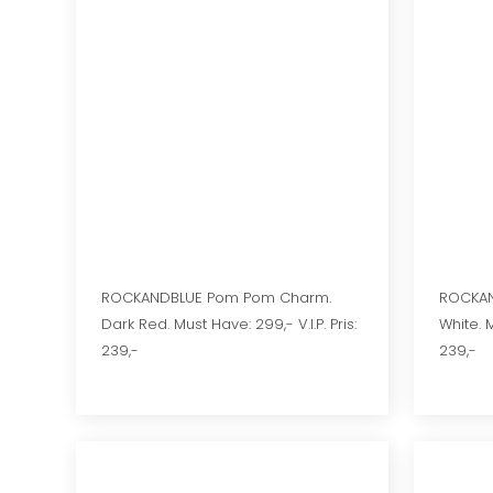
ROCKANDBLUE Pom Pom Charm.
ROCKAN
Dark Red. Must Have: 299,- V.I.P. Pris:
White. M
239,-
239,-