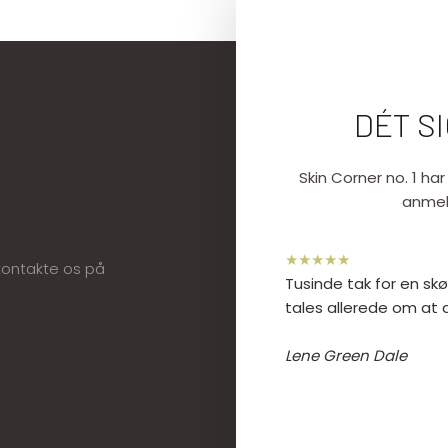
DÉT S
​Skin Corner no. 1 h
anmel
★★★★★
t kontakte os på
Tusinde tak for en skø
tales allerede om at d
Lene Green Dale