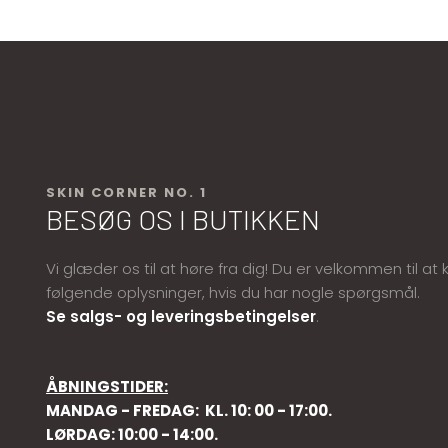
SKIN CORNER NO. 1
BESØG OS I BUTIKKEN
​​​Vi glæder os til at høre fra dig! Du er velkommen til a
følgende oplysninger, hvis du har nogle spørgsmål.
Se salgs- og leveringsbetingelser
.
ÅBNINGSTIDER​:
MANDAG - FREDAG: ​ KL. 10: 00 - 17:00.
LØRDAG: 10:00 - 14:00.