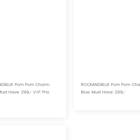
DBLUE Pom Pom Charm.
​ROCKANDBLUE Pom Pom Cha
ust Have: 299,- V.I.P. Pris:
Blue. Must Have: 299,-