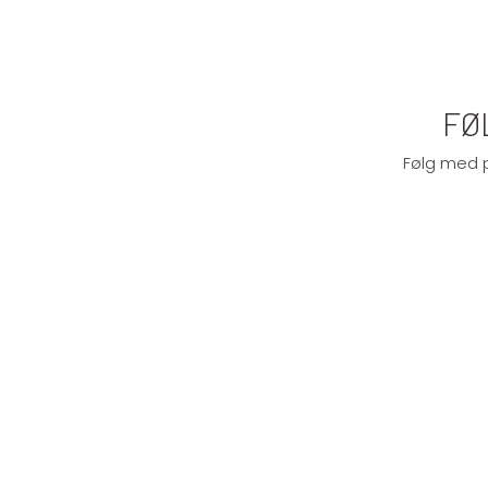
FØ
Følg med p