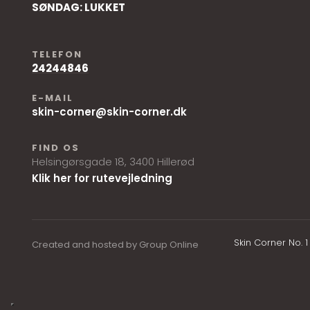
SØNDAG: LUKKET
TELEFON
24244846
E-MAIL
skin-corner@skin-corner.dk
FIND OS
Helsingørsgade 18, ​3400 Hillerød
Klik her for rutevejledning
Skin Corner No. 
Created and hosted by Group Online