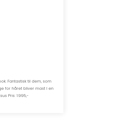
look. Fantastisk til dem, som
e for håret bliver mast I en
sus Pris: 1.995,-