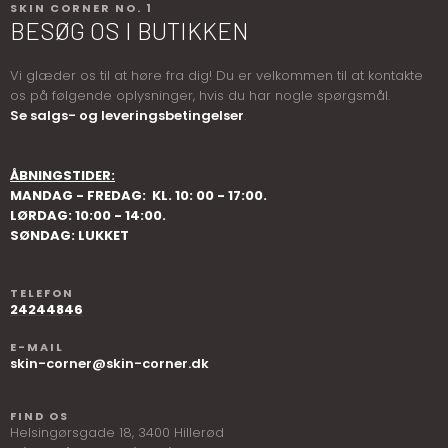
SKIN CORNER NO. 1
BESØG OS I BUTIKKEN
​​​Vi glæder os til at høre fra dig! Du er velkommen til at kontakte
os på følgende oplysninger, hvis du har nogle spørgsmål.
Se salgs- og leveringsbetingelser
.
ÅBNINGSTIDER​:
MANDAG - FREDAG: ​ KL. 10: 00 - 17:00.
LØRDAG: 10:00 - 14:00.
SØNDAG: LUKKET
TELEFON
24244846
E-MAIL
skin-corner@skin-corner.dk
FIND OS
Helsingørsgade 18, ​3400 Hillerød