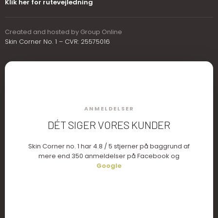
Klik her for rutevejledning
Created and hosted by Group Online
Skin Corner No. 1 – CVR: 25575016
ANMELDELSER
DÉT SIGER VORES KUNDER
​Skin Corner no. 1 har 4.8 / 5 stjerner på baggrund af
mere end 350 anmeldelser på Facebook og
Google