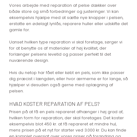
Vores arbejde med reparation af pelse dækker over
både store og små forbedringer og justeringer. Vi kan
eksempelvis hjælpe med at sætte nye knapper i pelsen,
erstatte en ødelagt lynlås, reparere huller eller udskifte det
gamle for.
Uanset hvilken type reparation vi skal foretage, sørger vi
for at benytte os af materialer af høj kvalitet, der
forlænger pelsens levetid og passer perfekt til det
nuværende design.
Hvis du netop har fået eller købt en pels, som ikke passer
dig præcist i længden, eller hvor ærmerne er for lange, så
hjælper vi desuden også gerne med oplægning af
pelsen.
HVAD KOSTER REPARATION AF PELS?
Prisen på at få en pels repareret afhænger i høj grad af,
hvilken form for reparation, der skal foretages. Det koster
eksempelvis blot 450 kr. at få repareret et mindre hul,
mens prisen på et nyt for starter ved 3.000 kr. Du kan finde
en komplet oversigt over vores priser på forandring og