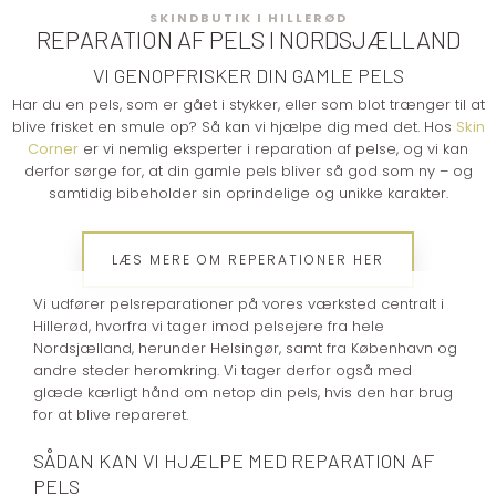
SKINDBUTIK I HILLERØD
REPARATION AF PELS I NORDSJÆLLAND
VI GENOPFRISKER DIN GAMLE PELS
Har du en pels, som er gået i stykker, eller som blot trænger til at
blive frisket en smule op? Så kan vi hjælpe dig med det. Hos
Skin
Corner
er vi nemlig eksperter i reparation af pelse, og vi kan
derfor sørge for, at din gamle pels bliver så god som ny – og
samtidig bibeholder sin oprindelige og unikke karakter.
LÆS MERE OM REPERATIONER HER
Vi udfører pelsreparationer på vores værksted centralt i
Hillerød, hvorfra vi tager imod pelsejere fra hele
Nordsjælland, herunder Helsingør, samt fra København og
andre steder heromkring. Vi tager derfor også med
glæde kærligt hånd om netop din pels, hvis den har brug
for at blive repareret.
SÅDAN KAN VI HJÆLPE MED REPARATION AF
PELS