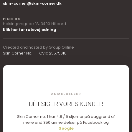
skin-corner@skin-corner.dk
FIND OS
Helsingørsgade 18, ​3400 Hillerød
Klik her for rutevejledning
Created and hosted by Group Online
Skin Corner No. 1 – CVR: 25575016
ANMELDELSER
DÉT SIGER VORES KUNDER
​Skin Corner no. 1 har 4.8 / 5 stjerner på baggrund af
mere end 350 anmeldelser på Facebook og
Google